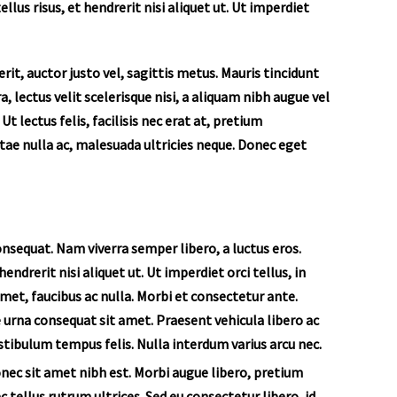
lus risus, et hendrerit nisi aliquet ut. Ut imperdiet
rit, auctor justo vel, sagittis metus. Mauris tincidunt
, lectus velit scelerisque nisi, a aliquam nibh augue vel
t lectus felis, facilisis nec erat at, pretium
tae nulla ac, malesuada ultricies neque. Donec eget
consequat. Nam viverra semper libero, a luctus eros.
ndrerit nisi aliquet ut. Ut imperdiet orci tellus, in
 amet, faucibus ac nulla. Morbi et consectetur ante.
e urna consequat sit amet. Praesent vehicula libero ac
estibulum tempus felis. Nulla interdum varius arcu nec.
Donec sit amet nibh est. Morbi augue libero, pretium
c tellus rutrum ultrices. Sed eu consectetur libero, id