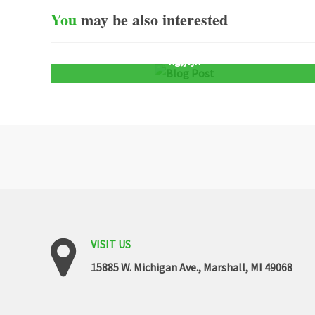
You
may
be
also
interested
hg,jvjh
VISIT
US
15885 W. Michigan Ave., Marshall, MI 49068