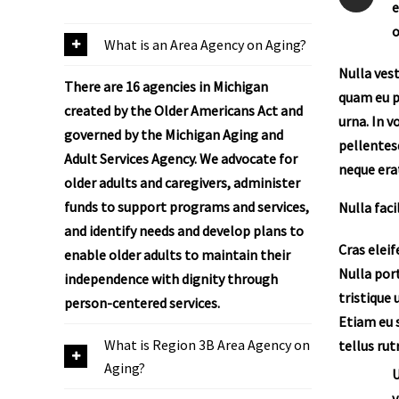
e
o
What is an Area Agency on Aging?
Nulla vest
There are 16 agencies in Michigan
quam eu pu
created by the Older Americans Act and
urna. In v
governed by the Michigan Aging and
pellentesq
Adult Services Agency. We advocate for
neque era
older adults and caregivers, administer
funds to support programs and services,
Nulla faci
and identify needs and develop plans to
Cras eleif
enable older adults to maintain their
Nulla port
independence with dignity through
tristique 
person-centered services.
Etiam eu s
What is Region 3B Area Agency on
tellus rut
Aging?
U
v