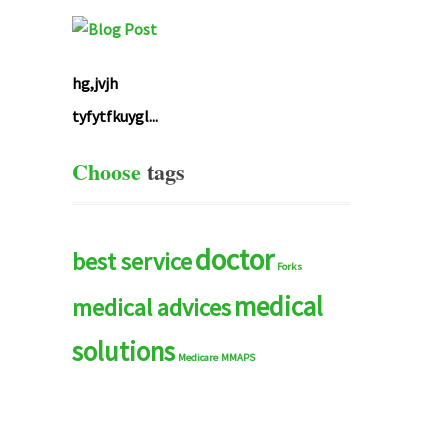
hg,jvjh
tyfytfkuygl...
Choose
tags
doctor
best service
Forks
medical
medical advices
solutions
Medicare
MMAPS