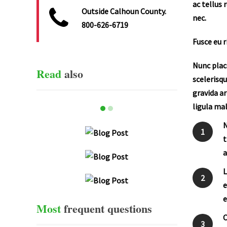
ac tellus 
Outside Calhoun County.
nec.
800-626-6719
Fusce eu r
Nunc place
Read
also
scelerisqu
gravida ar
ligula mal
item-0
item-1
N
1
HG,JVJH
t
a
PRAESENT VEHICULA LIBERO AC
L
TELLUS RUTRUM ULTRICES.
2
UT IMPERDIET ORCI TELLUS, IN
e
TRISTIQUE URNA MATTIS EU.
e
Most
frequent
questions
C
3