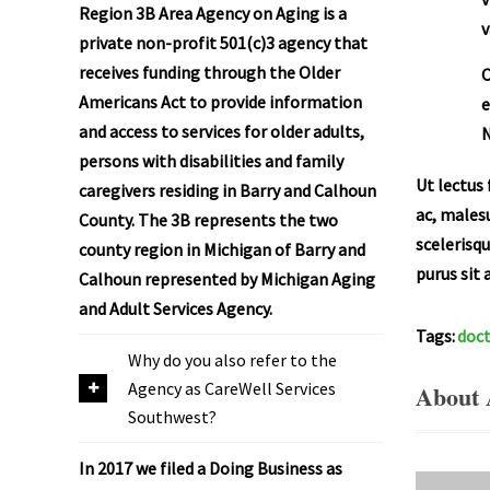
Region 3B Area Agency on Aging is a
v
private non-profit 501(c)3 agency that
receives funding through the Older
C
Americans Act to provide information
e
and access to services for older adults,
N
persons with disabilities and family
Ut lectus 
caregivers residing in Barry and Calhoun
ac, malesu
County. The 3B represents the two
scelerisqu
county region in Michigan of Barry and
purus sit
Calhoun represented by Michigan Aging
and Adult Services Agency.
Tags:
doc
Why do you also refer to the
Agency as CareWell Services
About 
Southwest?
In 2017 we filed a Doing Business as