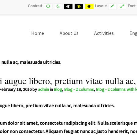
Default
Night
Black
Black
Yellow
Fixed
Wide
Contrast
Layout
Font
contrast
contrast
and
and
and
layout
layout
White
Yellow
Black
contrast
contrast
contrast
Home
About Us
Activities
Eng
(current)
nulla ac, malesuada ultricies.
 augue libero, pretium vitae nulla ac,
February 18, 2016
by
admin
in
Blog
,
Blog - 2 columns
,
Blog - 2 columns with 
um dolor sit amet, consectetur adipiscing elit. Nulla scelerisque 
olor non consectetur. Aliquam feugiat nunc ac justo hendrerit, no