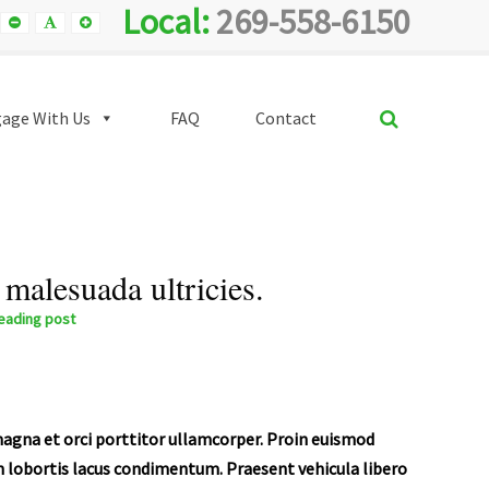
Local:
269-558-6150
Smaller
Default
Smaller
Font
Font
Font
SEARCH
age With Us
FAQ
Contact
 malesuada ultricies.
leading post
magna et orci porttitor ullamcorper. Proin euismod
n lobortis lacus condimentum. Praesent vehicula libero