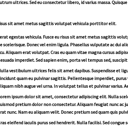
rutrum ultrices. Sed eu consectetur libero, id varius massa. Quisqu
isus sit amet metus sagittis volutpat vehicula porttitor elit.
rat egestas vehicula. Fusce eu risus sit amet metus sagittis volutpa
e scelerisque. Donec vel enim ligula. Phasellus vulputate ac dui al
cu. Aliquam erat volutpat. Cras eu quam vitae magna cursus adipis
esuada imperdiet. Sed sapien enim, porta vel tempus sed, suscipit 
ulla vestibulum ultrices felis sit amet dapibus. Suspendisse et ligu
incidunt quam eu pulvinar sagittis. Pellentesque imperdiet, purus ve
liquam nibh augue vel urna. In volutpat tellus et pulvinar varius. 
orem ipsum dolor sit amet, consectetur adipiscing elit. Nulla sce
uismod pretium dolor non consectetur. Aliquam feugiat nunc ac ju
rat nunc. Nam eu aliquam velit. Donec pretium sed quam quis pulvi
ras eleifend iaculis purus sed hendrerit. Nulla facilisi. Sed congu