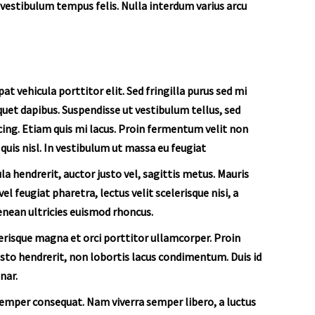
e vestibulum tempus felis. Nulla interdum varius arcu
t vehicula porttitor elit. Sed fringilla purus sed mi
iquet dapibus. Suspendisse ut vestibulum tellus, sed
cing. Etiam quis mi lacus. Proin fermentum velit non
quis nisl. In vestibulum ut massa eu feugiat
la hendrerit, auctor justo vel, sagittis metus. Mauris
l feugiat pharetra, lectus velit scelerisque nisi, a
Aenean ultricies euismod rhoncus.
lerisque magna et orci porttitor ullamcorper. Proin
sto hendrerit, non lobortis lacus condimentum. Duis id
nar.
e semper consequat. Nam viverra semper libero, a luctus