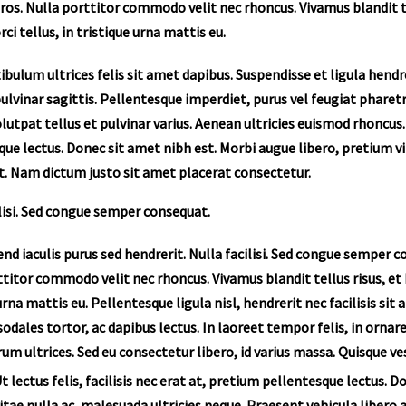
ros. Nulla porttitor commodo velit nec rhoncus. Vivamus blandit tel
rci tellus, in tristique urna mattis eu.
ibulum ultrices felis sit amet dapibus. Suspendisse et ligula hendre
lvinar sagittis. Pellentesque imperdiet, purus vel feugiat pharetra
olutpat tellus et pulvinar varius. Aenean ultricies euismod rhoncus. U
ue lectus. Donec sit amet nibh est. Morbi augue libero, pretium vi
t. Nam dictum justo sit amet placerat consectetur.
lisi. Sed congue semper consequat.
end iaculis purus sed hendrerit. Nulla facilisi. Sed congue semper 
titor commodo velit nec rhoncus. Vivamus blandit tellus risus, et he
urna mattis eu. Pellentesque ligula nisl, hendrerit nec facilisis sit
odales tortor, ac dapibus lectus. In laoreet tempor felis, in ornar
rum ultrices. Sed eu consectetur libero, id varius massa. Quisque v
t lectus felis, facilisis nec erat at, pretium pellentesque lectus. 
itae nulla ac, malesuada ultricies neque. Praesent vehicula libero a