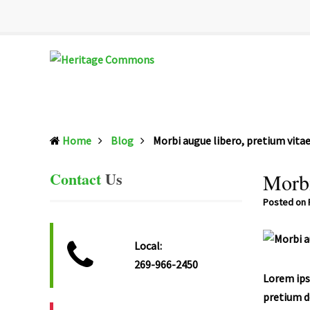
Heritage
Senior
Commons
Enrichment
Home
Blog
Morbi augue libero, pretium vitae 
Cetner
Contact
Us
Morbi
Posted on
Local:
269-966-2450
Lorem ips
pretium d