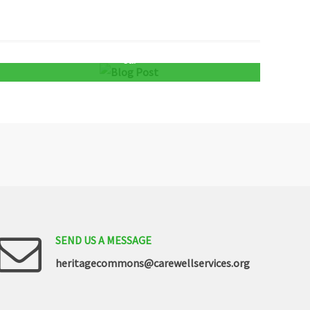
Ut imperdiet orci tellus, in tristique urna mattis
eu.
SEND
US
A
MESSAGE
heritagecommons@carewellservices.org