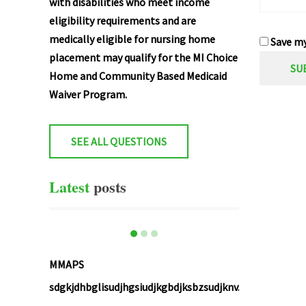
with disabilities who meet income
eligibility requirements and are
medically eligible for nursing home
Save my
placement may qualify for the MI Choice
Home and Community Based Medicaid
Waiver Program.
SEE ALL QUESTIONS
Latest
posts
MMAPS
sdgkjdhbglisudjhgsiudjkgbdjksbzsudjknv...