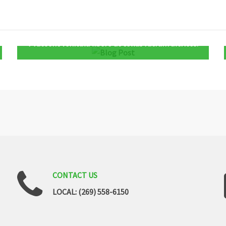
Praesent vehicula libero ac tellus rutrum ultrices.
CONTACT
US
LOCAL: (269) 558-6150