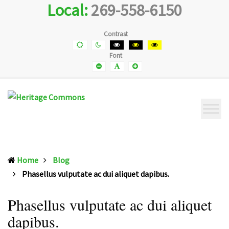
Local:
269-558-6150
Heritage
Senior
Commons
Enrichment
Cetner
Contrast
Default
Night
Black
Black
Yellow
contrast
contrast
and
and
and
Font
White
Yellow
Black
contrast
contrast
contrast
Smaller
Default
Smaller
Font
Font
Font
Home
Blog
(current)
Phasellus vulputate ac dui aliquet dapibus.
Phasellus vulputate ac dui aliquet
dapibus.