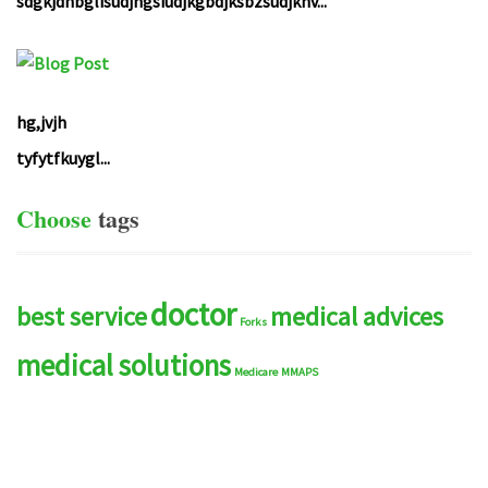
sdgkjdhbglisudjhgsiudjkgbdjksbzsudjknv...
hg,jvjh
tyfytfkuygl...
Choose
tags
doctor
best service
medical advices
Forks
medical solutions
Medicare
MMAPS