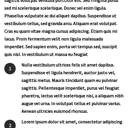
sagittis volutpat vehicula porttitor elit. Sed fringilla purus
sed mi scelerisque scelerisque. Donec vel enim ligula.
Phasellus vulputate ac dui aliquet dapibus. Suspendisse ut
vestibulum tellus, sed gravida arcu. Aliquam erat volutpat.
Cras eu quam vitae magna cursus adipiscing. Etiam quis mi
lacus. Proin fermentum velit non ligula malesuada
imperdiet. Sed sapien enim, porta vel tempus sed, suscipit
quis nisl. In vestibulum ut massa eu feugiat
Nulla vestibulum ultrices felis sit amet dapibus.
1
Suspendisse et ligula hendrerit, auctor justo vel,
sagittis metus. Mauris tincidunt quam eu pulvinar
sagittis. Pellentesque imperdiet, purus vel feugiat
pharetra, lectus velit scelerisque nisi, a aliquam nibh
augue vel urna. In volutpat tellus et pulvinar varius.
Aenean ultricies euismod rhoncus.
Lorem ipsum dolor sit amet, consectetur adipiscing
2