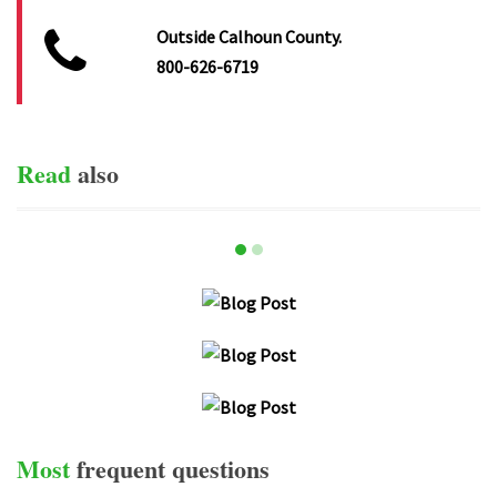
Outside Calhoun County.
800-626-6719
Read
also
item-0
item-1
HG,JVJH
PRAESENT VEHICULA LIBERO AC TELLUS RUTRUM
ULTRICES.
UT IMPERDIET ORCI TELLUS, IN TRISTIQUE URNA
MATTIS EU.
Most
frequent
questions