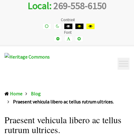
Local:
269-558-6150
Heritage
Senior
Commons
Enrichment
Cetner
Contrast
Default
Night
Black
Black
Yellow
contrast
contrast
and
and
and
Font
White
Yellow
Black
contrast
contrast
contrast
Smaller
Default
Smaller
Font
Font
Font
Home
Blog
(current)
Praesent vehicula libero ac tellus rutrum ultrices.
Praesent vehicula libero ac tellus
rutrum ultrices.