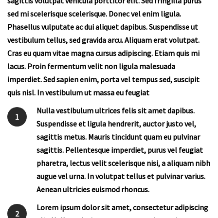
sagittis volutpat vehicula porttitor elit. Sed fringilla purus
sed mi scelerisque scelerisque. Donec vel enim ligula.
Phasellus vulputate ac dui aliquet dapibus. Suspendisse ut
vestibulum tellus, sed gravida arcu. Aliquam erat volutpat.
Cras eu quam vitae magna cursus adipiscing. Etiam quis mi
lacus. Proin fermentum velit non ligula malesuada
imperdiet. Sed sapien enim, porta vel tempus sed, suscipit
quis nisl. In vestibulum ut massa eu feugiat
Nulla vestibulum ultrices felis sit amet dapibus.
1
Suspendisse et ligula hendrerit, auctor justo vel,
sagittis metus. Mauris tincidunt quam eu pulvinar
sagittis. Pellentesque imperdiet, purus vel feugiat
pharetra, lectus velit scelerisque nisi, a aliquam nibh
augue vel urna. In volutpat tellus et pulvinar varius.
Aenean ultricies euismod rhoncus.
Lorem ipsum dolor sit amet, consectetur adipiscing
2