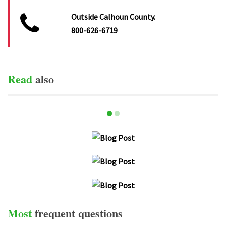
Outside Calhoun County.
800-626-6719
Read
also
item-0
item-1
HG,JVJH
PRAESENT VEHICULA LIBERO AC TELLUS RUTRUM
ULTRICES.
UT IMPERDIET ORCI TELLUS, IN TRISTIQUE URNA
MATTIS EU.
Most
frequent
questions