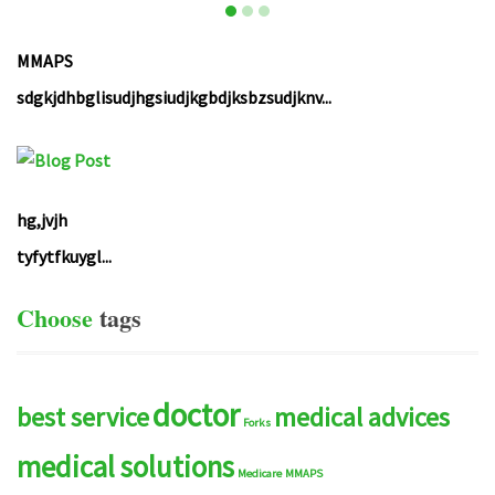
MMAPS
sdgkjdhbglisudjhgsiudjkgbdjksbzsudjknv...
hg,jvjh
tyfytfkuygl...
Choose
tags
doctor
best service
medical advices
Forks
medical solutions
Medicare
MMAPS