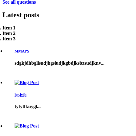
See all questions
Latest
posts
Item 1
Item 2
Item 3
MMAPS
sdgkjdhbglisudjhgsiudjkgbdjksbzsudjknv...
hg,jvjh
tyfytfkuygl...