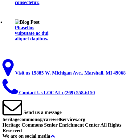
consectetur.
Phasellus
vulputate ac dui
aliquet dapibus.
Visit
us
15885 W. Michigan Ave., Marshall, MI 49068
Contact
Us
LOCAL: (269) 558-6150
Send
us
a
message
heritagecommons@carewellservices.org
Copyrights
Heritage Commons Senior Enrichment Center All Rights
Reserved
Back
We
are
on
social
media