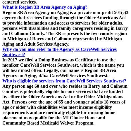
centered services.
What is Region 3B Area Agency on Aging?
Region 3B Area Agency on Aging is a private non-profit 501(c)3
agency that receives funding through the Older Americans Act
to provide information and access to services for older adults,
persons with disabilities and family caregivers residing in Barry
and Calhoun County. The 3B represents the two county region
in Michigan of Barry and Calhoun represented by Michigan
Aging and Adult Services Agency.
Why do you also refer to the Agency as CareWell Services
Southwest?
In 2017 we filed a Doing Business as Certificate to use the
moniker CareWell Services Southwest, which is the name you
will hear most often. Legally, our name is Region 3B Area
Agency on Aging, d/b/a CareWell Services Southwest.
Who is eligible for services from CareWell Services Southwest?
Any person age 60 and over who resides in Barry and Calhoun
counties is potentially eligible for our services that are funded
by either the Older Americans Act or the Older Michiganians
Act. Persons over the age of 65 and younger adults 18 years of
age or older with disabilities who meet income eligibility
requirements and are medically eligible for nursing home
placement may qualify for the MI Choice Home and
Community Based Medicaid Waiver Program.