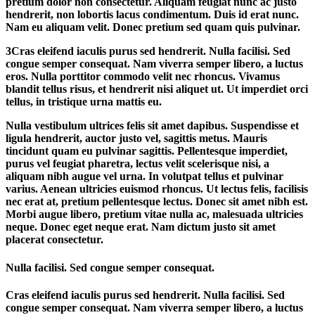
pretium dolor non consectetur. Aliquam feugiat nunc ac justo
hendrerit, non lobortis lacus condimentum. Duis id erat nunc.
Nam eu aliquam velit. Donec pretium sed quam quis pulvinar.
3
Cras eleifend iaculis purus sed hendrerit. Nulla facilisi. Sed
congue semper consequat. Nam viverra semper libero, a luctus
eros. Nulla porttitor commodo velit nec rhoncus. Vivamus
blandit tellus risus, et hendrerit nisi aliquet ut. Ut imperdiet orci
tellus, in tristique urna mattis eu.
Nulla vestibulum ultrices felis sit amet dapibus. Suspendisse et
ligula hendrerit, auctor justo vel, sagittis metus. Mauris
tincidunt quam eu pulvinar sagittis. Pellentesque imperdiet,
purus vel feugiat pharetra, lectus velit scelerisque nisi, a
aliquam nibh augue vel urna. In volutpat tellus et pulvinar
varius. Aenean ultricies euismod rhoncus. Ut lectus felis, facilisis
nec erat at, pretium pellentesque lectus. Donec sit amet nibh est.
Morbi augue libero, pretium vitae nulla ac, malesuada ultricies
neque. Donec eget neque erat. Nam dictum justo sit amet
placerat consectetur.
Nulla facilisi. Sed congue semper consequat.
Cras eleifend iaculis purus sed hendrerit. Nulla facilisi. Sed
congue semper consequat. Nam viverra semper libero, a luctus