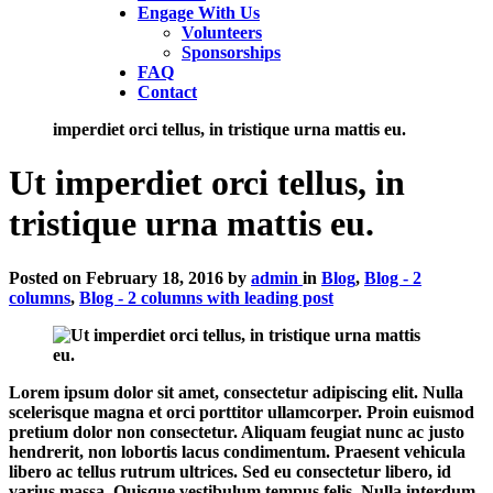
Engage With Us
Volunteers
Sponsorships
FAQ
Contact
(current)
imperdiet orci tellus, in tristique urna mattis eu.
Ut imperdiet orci tellus, in
tristique urna mattis eu.
Posted on
February 18, 2016
by
admin
in
Blog
,
Blog - 2
columns
,
Blog - 2 columns with leading post
Lorem ipsum dolor sit amet, consectetur adipiscing elit. Nulla
scelerisque magna et orci porttitor ullamcorper. Proin euismod
pretium dolor non consectetur. Aliquam feugiat nunc ac justo
hendrerit, non lobortis lacus condimentum. Praesent vehicula
libero ac tellus rutrum ultrices. Sed eu consectetur libero, id
varius massa. Quisque vestibulum tempus felis. Nulla interdum