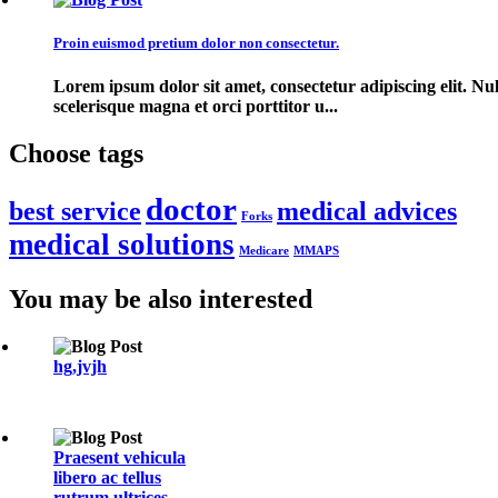
Proin euismod pretium dolor non consectetur.
Lorem ipsum dolor sit amet, consectetur adipiscing elit. Nul
scelerisque magna et orci porttitor u...
Choose
tags
doctor
best service
medical advices
Forks
medical solutions
Medicare
MMAPS
You
may
be
also
interested
hg,jvjh
Praesent vehicula
libero ac tellus
rutrum ultrices.