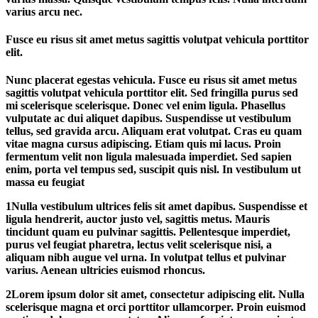
varius arcu nec.
Fusce eu risus sit amet metus sagittis volutpat vehicula porttitor
elit.
Nunc placerat egestas vehicula. Fusce eu risus sit amet metus
sagittis volutpat vehicula porttitor elit. Sed fringilla purus sed
mi scelerisque scelerisque. Donec vel enim ligula. Phasellus
vulputate ac dui aliquet dapibus. Suspendisse ut vestibulum
tellus, sed gravida arcu. Aliquam erat volutpat. Cras eu quam
vitae magna cursus adipiscing. Etiam quis mi lacus. Proin
fermentum velit non ligula malesuada imperdiet. Sed sapien
enim, porta vel tempus sed, suscipit quis nisl. In vestibulum ut
massa eu feugiat
1
Nulla vestibulum ultrices felis sit amet dapibus. Suspendisse et
ligula hendrerit, auctor justo vel, sagittis metus. Mauris
tincidunt quam eu pulvinar sagittis. Pellentesque imperdiet,
purus vel feugiat pharetra, lectus velit scelerisque nisi, a
aliquam nibh augue vel urna. In volutpat tellus et pulvinar
varius. Aenean ultricies euismod rhoncus.
2
Lorem ipsum dolor sit amet, consectetur adipiscing elit. Nulla
scelerisque magna et orci porttitor ullamcorper. Proin euismod