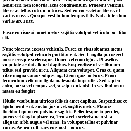
hendrerit, non lobortis lacus condimentum. Praesent vehicula
libero ac tellus rutrum ultrices. Sed eu consectetur libero, id
varius massa. Quisque vestibulum tempus felis. Nulla interdum
varius arcu nec.
Fusce eu risus sit amet metus sagittis volutpat vehicula porttitor
elit.
Nunc placerat egestas vehicula. Fusce eu risus sit amet metus
sagittis volutpat vehicula porttitor elit. Sed fringilla purus sed
mi scelerisque scelerisque. Donec vel enim ligula. Phasellus
vulputate ac dui aliquet dapibus. Suspendisse ut vestibulum
tellus, sed gravida arcu. Aliquam erat volutpat. Cras eu quam
vitae magna cursus adipiscing. Etiam quis mi lacus. Proin
fermentum velit non ligula malesuada imperdiet. Sed sapien
enim, porta vel tempus sed, suscipit quis nisl. In vestibulum ut
massa eu feugiat
1
Nulla vestibulum ultrices felis sit amet dapibus. Suspendisse et
ligula hendrerit, auctor justo vel, sagittis metus. Mauris
tincidunt quam eu pulvinar sagittis. Pellentesque imperdiet,
purus vel feugiat pharetra, lectus velit scelerisque nisi, a
aliquam nibh augue vel urna. In volutpat tellus et pulvinar
varius. Aenean ultricies euismod rhoncus.