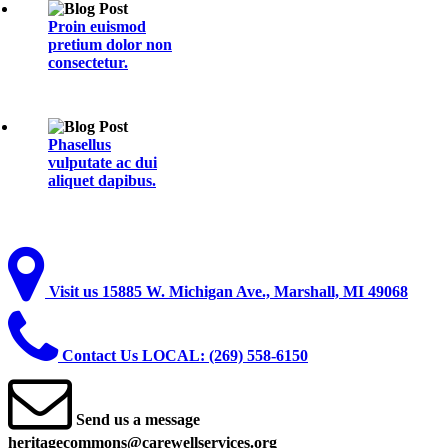
Proin euismod
pretium dolor non
consectetur.
Phasellus
vulputate ac dui
aliquet dapibus.
Visit
us
15885 W. Michigan Ave., Marshall, MI 49068
Contact
Us
LOCAL: (269) 558-6150
Send
us
a
message
heritagecommons@carewellservices.org