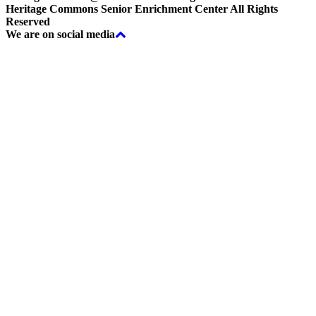
Copyrights
Heritage Commons Senior Enrichment Center All Rights
Reserved
Back
We
are
on
social
media
to
top