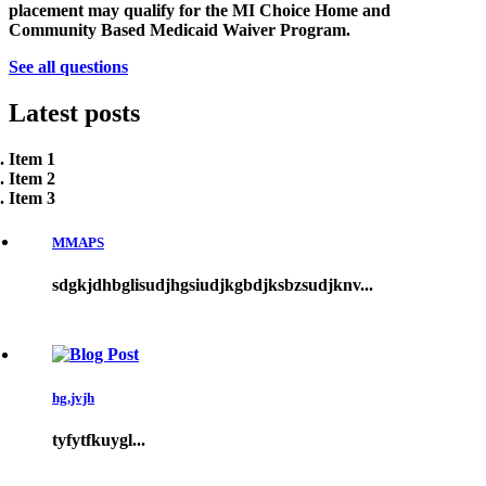
placement may qualify for the MI Choice Home and
Community Based Medicaid Waiver Program.
See all questions
Latest
posts
Item 1
Item 2
Item 3
MMAPS
sdgkjdhbglisudjhgsiudjkgbdjksbzsudjknv...
hg,jvjh
tyfytfkuygl...