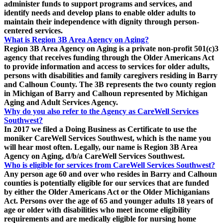
administer funds to support programs and services, and
identify needs and develop plans to enable older adults to
maintain their independence with dignity through person-
centered services.
What is Region 3B Area Agency on Aging?
Region 3B Area Agency on Aging is a private non-profit 501(c)3
agency that receives funding through the Older Americans Act
to provide information and access to services for older adults,
persons with disabilities and family caregivers residing in Barry
and Calhoun County. The 3B represents the two county region
in Michigan of Barry and Calhoun represented by Michigan
Aging and Adult Services Agency.
Why do you also refer to the Agency as CareWell Services
Southwest?
In 2017 we filed a Doing Business as Certificate to use the
moniker CareWell Services Southwest, which is the name you
will hear most often. Legally, our name is Region 3B Area
Agency on Aging, d/b/a CareWell Services Southwest.
Who is eligible for services from CareWell Services Southwest?
Any person age 60 and over who resides in Barry and Calhoun
counties is potentially eligible for our services that are funded
by either the Older Americans Act or the Older Michiganians
Act. Persons over the age of 65 and younger adults 18 years of
age or older with disabilities who meet income eligibility
requirements and are medically eligible for nursing home