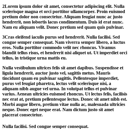
2
Lorem ipsum dolor sit amet, consectetur adipiscing elit. Nulla
scelerisque magna et orci porttitor ullamcorper. Proin euismod
pretium dolor non consectetur. Aliquam feugiat nunc ac justo
hendrerit, non lobortis lacus condimentum. Duis id erat nunc.
Nam eu aliquam velit. Donec pretium sed quam quis pulvinar.
3
Cras eleifend iaculis purus sed hendrerit. Nulla facilisi. Sed
congue semper consequat. Nam viverra semper libero, a luctus
eros. Nulla porttitor commodo velit nec rhoncus. Vivamus
blandit tellus risus, et hendrerit nisi aliquet ut. Ut imperdiet orci
tellus, in tristique urna mattis eu.
Nulla vestibulum ultrices felis sit amet dapibus. Suspendisse et
ligula hendrerit, auctor justo vel, sagittis metus. Mauris
tincidunt quam eu pulvinar sagittis. Pellentesque imperdiet,
purus vel feugiat pharetra, lectus velit scelerisque nisi, a
aliquam nibh augue vel urna. In volutpat tellus et pulvinar
varius. Aenean ultricies euismod rhoncus. Ut lectus felis, facilisis
nec erat at, pretium pellentesque lectus. Donec sit amet nibh est.
Morbi augue libero, pretium vitae nulla ac, malesuada ultricies
neque. Donec eget neque erat. Nam dictum justo sit amet
placerat consectetur.
Nulla facilisi. Sed congue semper consequat.