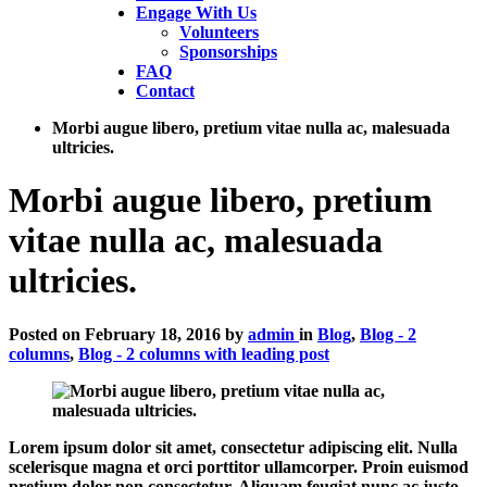
Engage With Us
Volunteers
Sponsorships
FAQ
Contact
Morbi augue libero, pretium vitae nulla ac, malesuada
(current)
ultricies.
Morbi augue libero, pretium
vitae nulla ac, malesuada
ultricies.
Posted on
February 18, 2016
by
admin
in
Blog
,
Blog - 2
columns
,
Blog - 2 columns with leading post
Lorem ipsum dolor sit amet, consectetur adipiscing elit. Nulla
scelerisque magna et orci porttitor ullamcorper. Proin euismod
pretium dolor non consectetur. Aliquam feugiat nunc ac justo